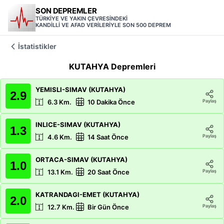
SON DEPREMLER
TÜRKİYE VE YAKIN ÇEVRESİNDEKİ
KANDİLLİ VE AFAD VERİLERİYLE SON 500 DEPREM
İstatistikler
KUTAHYA
Depremleri
YEMISLI-SIMAV (KUTAHYA)
2.9
Paylaş
6.3
Km.
10 Dakika Önce
INLICE-SIMAV (KUTAHYA)
1.3
Paylaş
4.6
Km.
14 Saat Önce
ORTACA-SIMAV (KUTAHYA)
1.0
Paylaş
13.1
Km.
20 Saat Önce
KATRANDAGI-EMET (KUTAHYA)
2.0
Paylaş
12.7
Km.
Bir Gün Önce