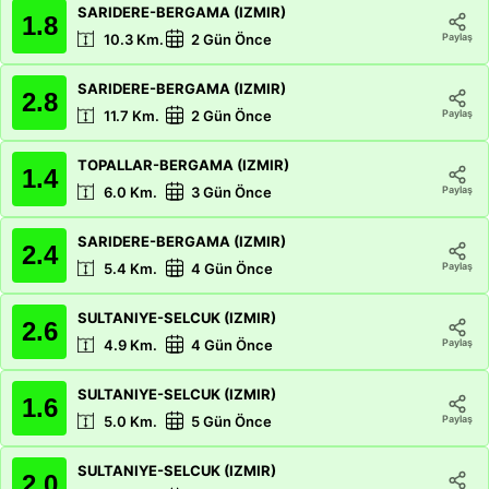
SARIDERE-BERGAMA (IZMIR)
1.8
Paylaş
10.3
Km.
2 Gün Önce
SARIDERE-BERGAMA (IZMIR)
2.8
Paylaş
11.7
Km.
2 Gün Önce
TOPALLAR-BERGAMA (IZMIR)
1.4
Paylaş
6.0
Km.
3 Gün Önce
SARIDERE-BERGAMA (IZMIR)
2.4
Paylaş
5.4
Km.
4 Gün Önce
SULTANIYE-SELCUK (IZMIR)
2.6
Paylaş
4.9
Km.
4 Gün Önce
SULTANIYE-SELCUK (IZMIR)
1.6
Paylaş
5.0
Km.
5 Gün Önce
SULTANIYE-SELCUK (IZMIR)
2.0