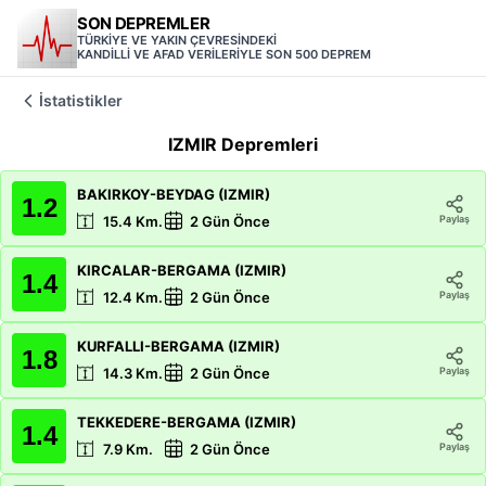
SON DEPREMLER
TÜRKİYE VE YAKIN ÇEVRESİNDEKİ
KANDİLLİ VE AFAD VERİLERİYLE SON 500 DEPREM
İstatistikler
IZMIR
Depremleri
BAKIRKOY-BEYDAG (IZMIR)
1.2
Paylaş
15.4
Km.
2 Gün Önce
KIRCALAR-BERGAMA (IZMIR)
1.4
Paylaş
12.4
Km.
2 Gün Önce
KURFALLI-BERGAMA (IZMIR)
1.8
Paylaş
14.3
Km.
2 Gün Önce
TEKKEDERE-BERGAMA (IZMIR)
1.4
Paylaş
7.9
Km.
2 Gün Önce