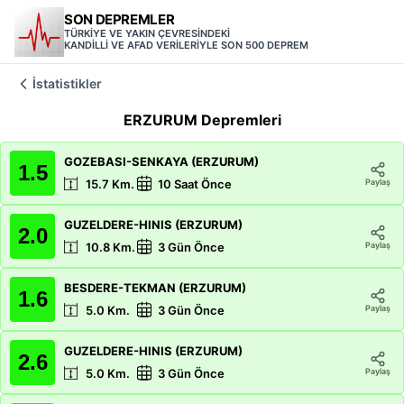
SON DEPREMLER
TÜRKİYE VE YAKIN ÇEVRESİNDEKİ
KANDİLLİ VE AFAD VERİLERİYLE SON 500 DEPREM
İstatistikler
ERZURUM
Depremleri
GOZEBASI-SENKAYA (ERZURUM)
1.5
Paylaş
15.7
Km.
10 Saat Önce
GUZELDERE-HINIS (ERZURUM)
2.0
Paylaş
10.8
Km.
3 Gün Önce
BESDERE-TEKMAN (ERZURUM)
1.6
Paylaş
5.0
Km.
3 Gün Önce
GUZELDERE-HINIS (ERZURUM)
2.6
Paylaş
5.0
Km.
3 Gün Önce