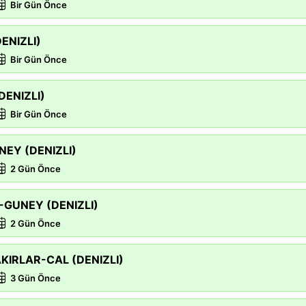
Bir Gün Önce
ENIZLI)
Bir Gün Önce
DENIZLI)
Bir Gün Önce
NEY (DENIZLI)
2 Gün Önce
GUNEY (DENIZLI)
2 Gün Önce
IRLAR-CAL (DENIZLI)
3 Gün Önce