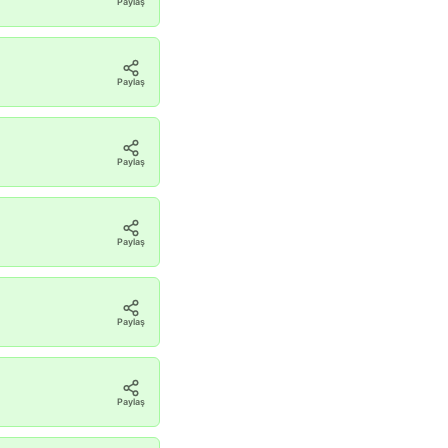
Paylaş
Paylaş
Paylaş
Paylaş
Paylaş
Paylaş