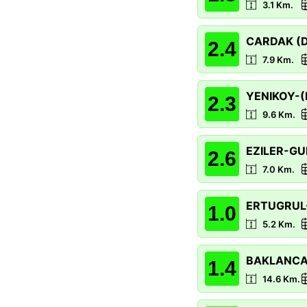
3.1
Km.
CARDAK (D
2.4
7.9
Km.
YENIKOY-(
2.3
9.6
Km.
EZILER-GU
2.6
7.0
Km.
ERTUGRUL-
1.0
5.2
Km.
BAKLANCAK
1.4
14.6
Km.