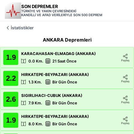
SON DEPREMLER
TÜRKİYE VE YAKIN ÇEVRESİNDEKİ
KANDİLLİ VE AFAD VERİLERİYLE SON 500 DEPREM
İstatistikler
ANKARA
Depremleri
KARACAHASAN-ELMADAG (ANKARA)
1.9
Paylaş
0.0
Km.
21 Saat Önce
HIRKATEPE-BEYPAZARI (ANKARA)
2.2
Paylaş
1.3
Km.
Bir Gün Önce
SIGIRLIHACI-CUBUK (ANKARA)
2.6
Paylaş
7.9
Km.
Bir Gün Önce
HIRKATEPE-BEYPAZARI (ANKARA)
1.9
Paylaş
8.0
Km.
Bir Gün Önce