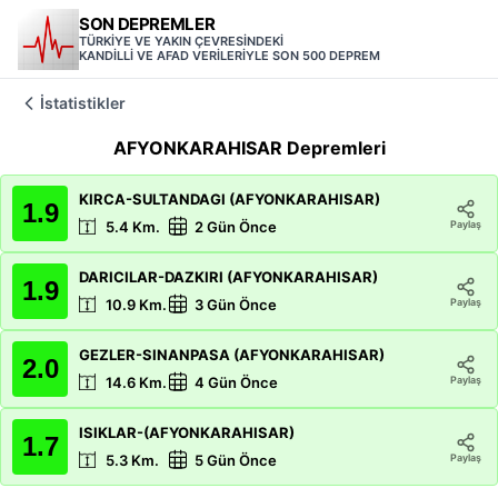
SON DEPREMLER
TÜRKİYE VE YAKIN ÇEVRESİNDEKİ
KANDİLLİ VE AFAD VERİLERİYLE SON 500 DEPREM
İstatistikler
AFYONKARAHISAR
Depremleri
KIRCA-SULTANDAGI (AFYONKARAHISAR)
1.9
Paylaş
5.4
Km.
2 Gün Önce
DARICILAR-DAZKIRI (AFYONKARAHISAR)
1.9
Paylaş
10.9
Km.
3 Gün Önce
GEZLER-SINANPASA (AFYONKARAHISAR)
2.0
Paylaş
14.6
Km.
4 Gün Önce
ISIKLAR-(AFYONKARAHISAR)
1.7
Paylaş
5.3
Km.
5 Gün Önce